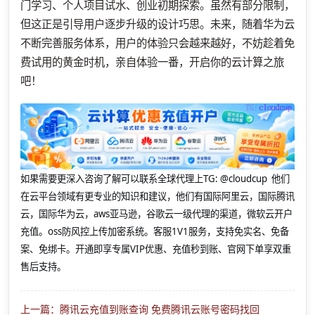
门学习、个人项目试水、创业初期探索。虽然有部分限制，
但这正是引导用户逐步升级的设计巧思。未来，随着华为云
不断完善服务体系，用户的体验只会越来越好，不妨趁着免
费试用的黄金时机，亲自体验一番，开启你的云计算之旅
吧！
如果需要更深入咨询了解可以联系全球代理上
TG: @cloudcup 他们
在云平台领域有更专业的知识和建议，他们有国际阿里云，国际腾讯
云，国际华为云，aws亚马逊，谷歌云一级代理的渠道，微软云开户
充值。oss防风控上传加密系统。客服1V1服务，支持免实名、免备
案、免绑卡。开通即享专属VIP优惠、充值秒到账、官网下单享双重
售后支持。
上一篇：腾讯云充值到账查询 免费腾讯云账号密码找回