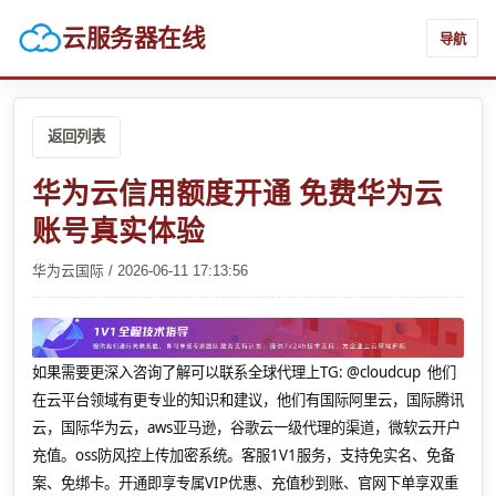
云服务器在线
导航
返回列表
华为云信用额度开通 免费华为云
账号真实体验
华为云国际 / 2026-06-11 17:13:56
如果需要更深入咨询了解可以联系全球代理上
TG: @cloudcup 他们
在云平台领域有更专业的知识和建议，他们有国际阿里云，国际腾讯
云，国际华为云，aws亚马逊，谷歌云一级代理的渠道，微软云开户
充值。oss防风控上传加密系统。客服1V1服务，支持免实名、免备
案、免绑卡。开通即享专属VIP优惠、充值秒到账、官网下单享双重