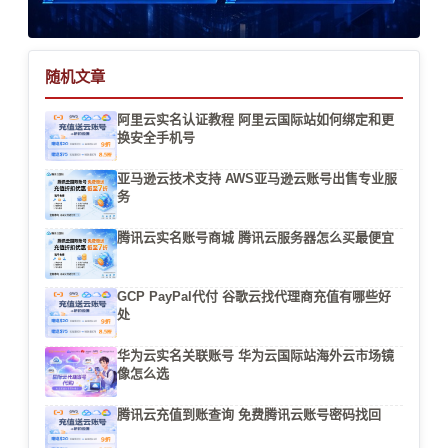
随机文章
阿里云实名认证教程 阿里云国际站如何绑定和更
换安全手机号
亚马逊云技术支持 AWS亚马逊云账号出售专业服
务
腾讯云实名账号商城 腾讯云服务器怎么买最便宜
GCP PayPal代付 谷歌云找代理商充值有哪些好
处
华为云实名关联账号 华为云国际站海外云市场镜
像怎么选
腾讯云充值到账查询 免费腾讯云账号密码找回