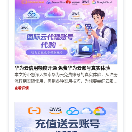
华为云信用额度开通 免费华为云账号真实体验
本文将带您深入探索华为云免费账号的真实体验，从注册
流程到实际使用，再到各种实用技巧，为想要尝鲜云服务
的用户提供详细而生动的指南，让你轻松开启云端之旅，
查看详情
享受高品质的云计算服务而无需付出一分钱。