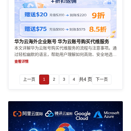
华为云海外企业账号 华为云账号购买代维服务
本文详解华为云账号购买代维服务的流程与注意事项。通
过轻松幽默的语言，帮助用户理解如何高效、安全地选择
和购买云代维服务，确保企业云端业务的稳定运行。无论
查看详情
你是云小白还是老司机，都能找到实用的建议，让你的云
之旅更加顺畅有趣。
共4 页
上一页
1
2
3
4
下一页