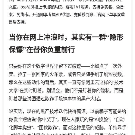
充值。oss防风控上传加密系统。客服1V1服务，支持免实名、免备
案、免绑卡。开通即享专属VIP优惠、充值秒到账、官网下单享双重
售后支持。
当你在网上冲浪时，其实有一群“隐形
保镖”在替你负重前行
只要你在这个数字世界里留下过痕迹——比如点了一次外
卖、抢了一张回家的火车票，或者只是随手刷了刷短视频，
那么在这些动作的背后，其实一直有像阿里云这样的“技术
大拿”在实时盯着。别误会，他们不是盯着你的隐私，而是
盯着那些试图通过欺诈手段搞事情的黑产大佬。
说实话，现在的黑产技术迭代快得离谱。以前骗子可能是给
你发个短信说“你中奖了”，现在人家玩的是“AI换脸”、“自动
化脚本爬虫”、“团伙欺诈”。面对这种量级的威胁，单纯靠手