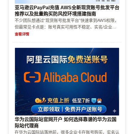
亚马逊云PayPal充值 AWS全新现货账号批发平台
推荐以及批量购买防风控环境搭建指南
不少团队想通过“现货账号批发平台”快速拿到AWS权限，
但最常见卡点是：账号真实可用性不稳定、实名/企业认
证无法通过、充值续费与支付方式触发风控、资源配额与
查看详情
欠费导致服务中断。本文按批量购买到上线的真实流程给
出检查清单与搭建方案，降低审核失败与成本失控风险。
华为云国际站官网开户 如何选择靠谱的华为云国
际站代理商
在华为云国际站落地前，很多企业卡在账号购买、实名认