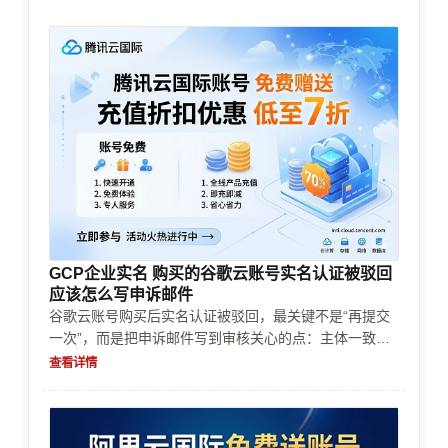
GCP企业实名 购买的谷歌云账号实名认证被驳回
应该怎么写申诉邮件
谷歌云账号购买后实名认证被驳回，最关键不是“再提交
一次”，而是把申诉邮件写到审核关心的点：主体一致
性、材料可核验、支付与风控记录、企业认证路径与资源
查看详情
限制影响。本文给出可直接复制的申诉邮件模板与逐项排
查清单，帮助你降低被再次驳回的概率，并把成本控制在
正确范围内。