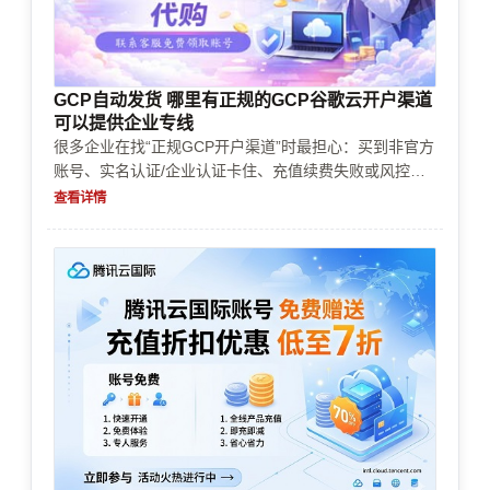
GCP自动发货 哪里有正规的GCP谷歌云开户渠道
可以提供企业专线
很多企业在找“正规GCP开户渠道”时最担心：买到非官方
账号、实名认证/企业认证卡住、充值续费失败或风控拦
截、账单不可控导致成本失控。本文按企业常见流程梳
查看详情
理：如何选开户与对接方、准备材料、规避支付与风控问
题、处理资源限制与预算控制，并给出可落地的决策清
单。