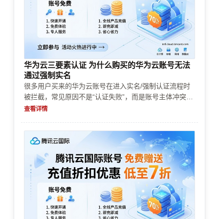
华为云三要素认证 为什么购买的华为云账号无法
通过强制实名
很多用户买来的华为云账号在进入实名/强制认证流程时
被拦截，常见原因不是“认证失败”，而是账号主体冲突、
已绑定的实名认证信息、风控策略触发、充值/续费路径
查看详情
不合规。本文按账号购买→实名认证→企业认证→充值续
费→支付方式→风控审核→资源限制→成本控制的顺序，
给出可落地的排查与处理步骤。