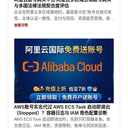
与多国法律法规契合度评估
企业在阿里云多区域落地时，最容易卡在“账号合规可用
性、主体认证一致性、支付与风控、资源是否受限、续费
成本不可控”。本文按决策路径，给出多区域账号购买、
查看详情
实名认证/企业认证材料准备、充值续费与支付方式选
择、风控审核应对、资源限制规避与成本控制方法，并附
多国场景评估清单与常见错误。帮助你在购买前把风险讲
清楚、落地前把证据备齐。
AWS账号实名代过 AWS ECS Task 启动即退出
（Stopped）？容器日志与 IAM 角色配置诊断
AWS ECS Task 启动即退出时，先别只盯容器本身。本
文按日志、IAM 角色、资源限制、账单与风控状态逐步