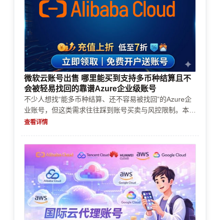
微软云账号出售 哪里能买到支持多币种结算且不
会被轻易找回的靠谱Azure企业级账号
不少人想找“能多币种结算、还不容易被找回”的Azure企
业账号，但这类需求往往踩到账号买卖与风控限制。本文
按决策流程讲清：账号来源如何核验、实名/企业认证怎
查看详情
么做、充值续费与支付方式怎么配合、常见风控触发点与
资源限制如何规避，以及如何用成本控制方案避免后续卡
住。