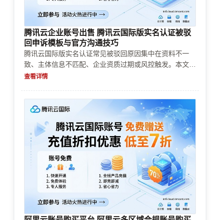
腾讯云企业账号出售 腾讯云国际版实名认证被驳
回申诉模板与官方沟通技巧
腾讯云国际版实名认证常见被驳回原因集中在资料不一
致、主体信息不匹配、企业资质过期或风控触发。本文给
出可直接套用的申诉模板要点、补料清单、以及与官方沟
查看详情
通时的“对问法”，并结合账号购买、企业认证、充值续
费、支付方式、资源限制与成本控制，帮助你尽快恢复审
核通过并减少再次被拒。
阿里云账号购买平台 阿里云多区域合规账号购买