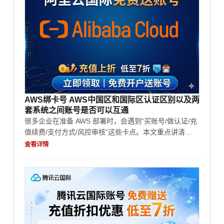
AWS绑卡号 AWS中国区和国际区认证区别以及两
套系统之间账号是否可以互通
很多企业在准备 AWS 部署时，会遇到“买账号/做认证/充
值续费/支付方式/风控审核”这些卡点。本文重点讲清
AWS 中国区与国际区认证路径与要求的差异，以及两套
查看详情
系统在账号体系与资源使用上的边界：是否能互通、能做
什么替代方案、以及如何控制成本与风险。