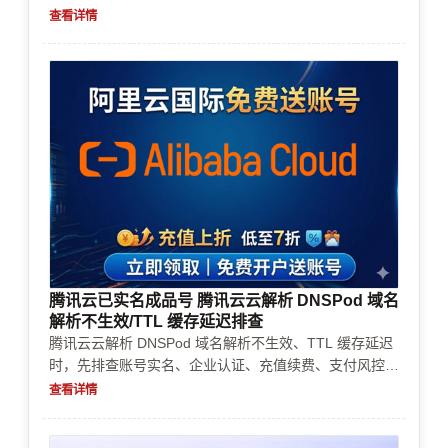
排查，帮助判断是应用问题、权限问题还是账号/费用环
查看详情
境导致的停止。
腾讯云已实名成品号 腾讯云云解析 DNSPod 域名
解析不生效/TTL 缓存延迟排查
腾讯云云解析 DNSPod 域名解析不生效、TTL 缓存延迟
时，先排查账号实名、企业认证、充值续费、支付风控、
NS 指向与记录值是否一致，本文按实际排障顺序给出判
查看详情
断和处理方法。