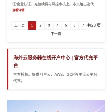
证/企业认证、充值续费与风控审核上。本文给出选代理
商的可验证标准：如何核对主体资质与账号归属，如何预
查看详情
判支付审核与资源限制，如何用场景倒推成本与交付边
界。让你少走弯路，避免“代买代办”带来的合规与资金风
共23 页
上一页
1
2
3
4
5
6
7
险。
下一页
海外云服务器在线开户中心 | 官方代充平
台
官方授权。提供阿里云、AWS、GCP等主流云平台
代充。