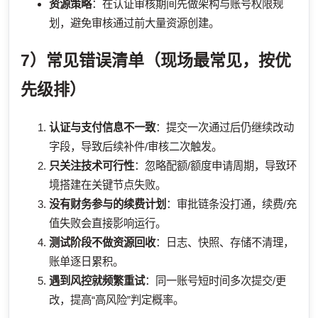
资源策略
：在认证审核期间先做架构与账号权限规
划，避免审核通过前大量资源创建。
7）常见错误清单（现场最常见，按优
先级排）
认证与支付信息不一致
：提交一次通过后仍继续改动
字段，导致后续补件/审核二次触发。
只关注技术可行性
：忽略配额/额度申请周期，导致环
境搭建在关键节点失败。
没有财务参与的续费计划
：审批链条没打通，续费/充
值失败会直接影响运行。
测试阶段不做资源回收
：日志、快照、存储不清理，
账单逐日累积。
遇到风控就频繁重试
：同一账号短时间多次提交/更
改，提高“高风险”判定概率。