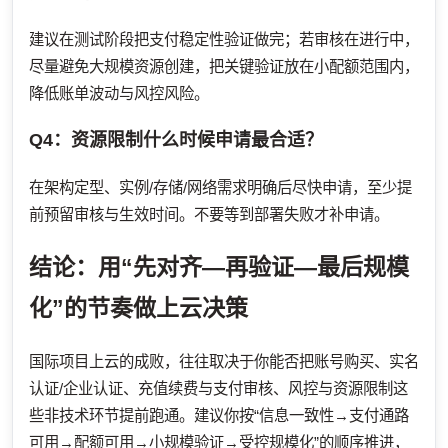
建议在测试阶段把支付稳定性验证做完；若审核在进行中，
尽量避免大规模资源创建，把关键验证放在小配额范围内，
降低账单波动与风控风险。
Q4：资源限制什么时候申请最合适？
在架构定型、实例/存储/网络需求明确后尽快申请，至少提
前预留审核与生效时间。不要等到部署失败才补申请。
结论：用“先对齐—再验证—最后规模
化”的节奏做上云决策
国际项目上云的成败，往往取决于你能否把账号购买、实名
认证/企业认证、充值续费与支付审核、风控与资源限制这
些非技术环节提前跑通。建议你按“信息一致性→支付通路
可用→配额可用→小规模验证→受控规模化”的顺序推进，