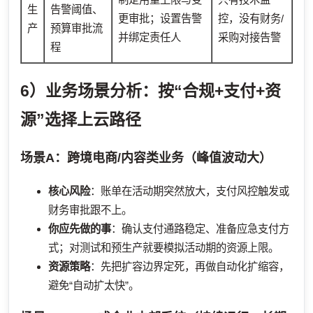
生
告警阈值、
更审批；设置告警
控，没有财务/
产
预算审批流
并绑定责任人
采购对接告警
程
6）业务场景分析：按“合规+支付+资
源”选择上云路径
场景A：跨境电商/内容类业务（峰值波动大）
核心风险
：账单在活动期突然放大，支付风控触发或
财务审批跟不上。
你应先做的事
：确认支付通路稳定、准备应急支付方
式；对测试和预生产就要模拟活动期的资源上限。
资源策略
：先把扩容边界定死，再做自动化扩缩容，
避免“自动扩太快”。