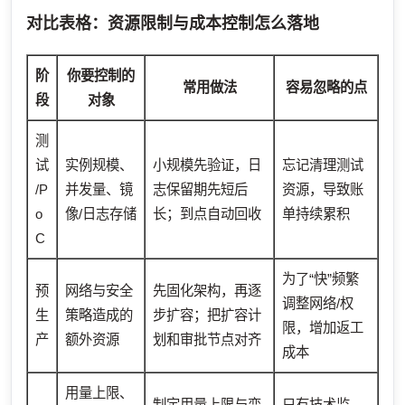
对比表格：资源限制与成本控制怎么落地
阶
你要控制的
常用做法
容易忽略的点
段
对象
测
试
实例规模、
小规模先验证，日
忘记清理测试
/P
并发量、镜
志保留期先短后
资源，导致账
o
像/日志存储
长；到点自动回收
单持续累积
C
为了“快”频繁
预
网络与安全
先固化架构，再逐
调整网络/权
生
策略造成的
步扩容；把扩容计
限，增加返工
产
额外资源
划和审批节点对齐
成本
用量上限、
制定用量上限与变
只有技术监