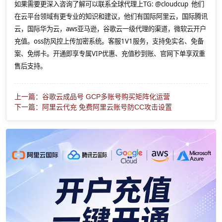
如果需要更深入咨询了解可以联系全球代理上
TG: @cloudcup 他们
在云平台领域有更专业的知识和建议，他们有国际阿里云，国际腾讯
云，国际华为云，aws亚马逊，谷歌云一级代理的渠道，微软云开户
充值。oss防风控上传加密系统。客服1V1服务，支持免实名、免备
案、免绑卡。开通即享专属VIP优惠、充值秒到账、官网下单享双重
售后支持。
上一篇：谷歌云成品号 GCP多账号购买矩阵化运营
下一篇：阿里云代充 免费阿里云账号防CC攻击设置