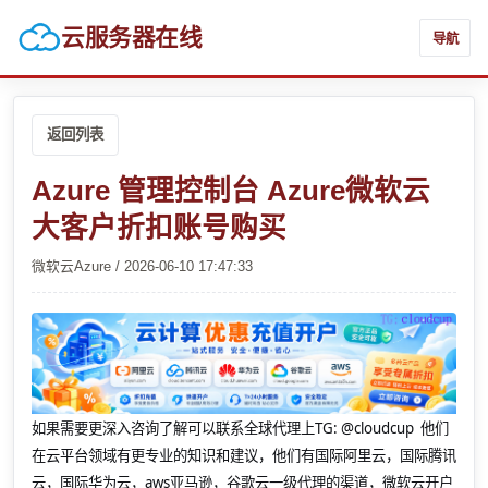
云服务器在线
导航
返回列表
Azure 管理控制台 Azure微软云
大客户折扣账号购买
微软云Azure / 2026-06-10 17:47:33
如果需要更深入咨询了解可以联系全球代理上
TG: @cloudcup 他们
在云平台领域有更专业的知识和建议，他们有国际阿里云，国际腾讯
云，国际华为云，aws亚马逊，谷歌云一级代理的渠道，微软云开户