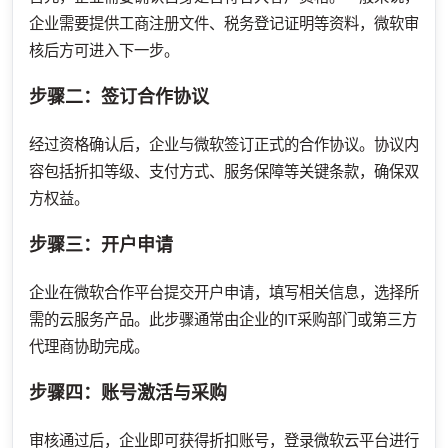
企业需要提供工商注册文件、税务登记证明等资料，微软审
核后方可进入下一步。
步骤二：签订合作协议
经过资格确认后，企业与微软签订正式的合作协议。协议内
容包括折扣等级、支付方式、服务保障等关键条款，确保双
方权益。
步骤三：开户申请
企业在微软合作平台提交开户申请，填写相关信息，选择所
需的云服务产品。此步骤通常由企业的IT采购部门或第三方
代理商协助完成。
步骤四：账号激活与采购
审核通过后，企业即可获得折扣账号，登录微软云平台进行