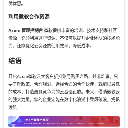
优优惠。
利用微软合作资源
Azure 管理控制台
微软提供丰富的培训、技术支持和社区
资源，充分利用这些资源，不仅可以提升企业团队的技术能
力，还能优化云资源的使用效率，降低成本。
结语
开启Azure微软云大客户折扣账号购买之路，并非难事。只
要了解政策、合理规划、选择合适的合作伙伴，就能以最低
的成本，打造最具竞争力的云基础设施。未来，借助微软云
的强大力量，您的企业定能在数字化浪潮中乘风破浪，扬帆
远航！