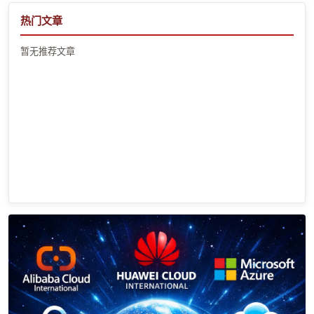
热门文章
暂无推荐文章