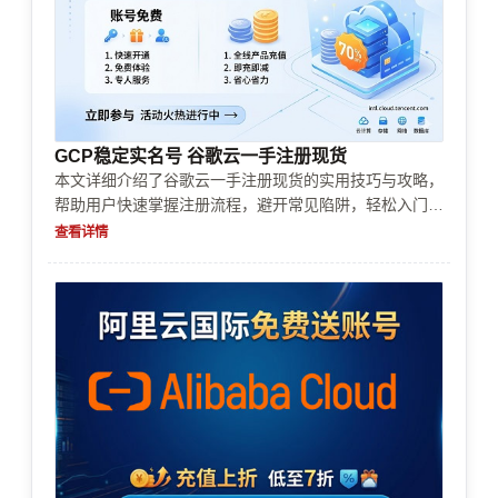
GCP稳定实名号 谷歌云一手注册现货
本文详细介绍了谷歌云一手注册现货的实用技巧与攻略，
帮助用户快速掌握注册流程，避开常见陷阱，轻松入门云
计算世界。从注册准备到操作技巧，层层解析，助你成为
查看详情
谷歌云的“老司机”。