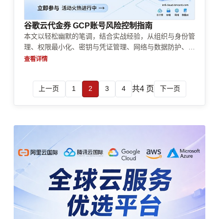
谷歌云代金券 GCP账号风险控制指南
本文以轻松幽默的笔调，结合实战经验，从组织与身份管
理、权限最小化、密钥与凭证管理、网络与数据防护、监
控与告警、计费与合规到应急响应，逐项梳理 GCP 账号
查看详情
风险控制要点，提供可落地策略与检查清单，帮助团队把
风险踩稳、把云用好。
共4 页
上一页
1
2
3
4
下一页