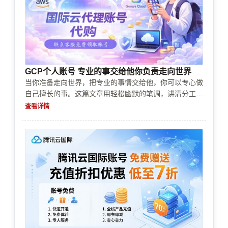
GCP个人账号 专业的事交给他你负责走向世界
当你准备走向世界，把专业的事情交给他，你可以专心做
自己擅长的事。这篇文章用轻松幽默的笔调，讲清分工为
何重要、如何挑选合适“他”、合作中的常见坑与实用策
查看详情
略，附带实战案例与行动清单，让你立刻上手。