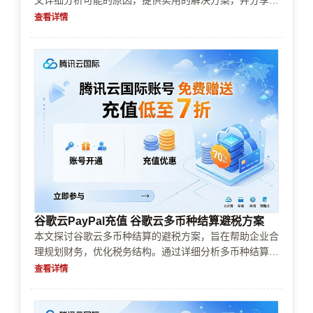
文详细分析可能的原因，提供实用的解决方案，并分享一
些避免类似问题的技巧，帮助你顺利开启云端之旅。
查看详情
谷歌云PayPal充值 谷歌云多币种结算避税方案
本文探讨谷歌云多币种结算的避税方案，旨在帮助企业合
理规划财务，优化税务结构。通过详细分析多币种结算的
优势、实际操作技巧及税务合规策略，为企业提供实用的
查看详情
避税思路和风险防控建议，助力企业在全球化商业环境中
实现财务最大化效益。