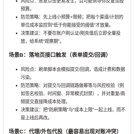
风险点：恶意点击更易发生，且可能诱导你反复加投
预算。
防范策略：先上线小预算+限频；把每个渠道/计划的
单位成本监控到“低于你能接受的阈值”才放量。
决策建议：不要在账户刚认证/刚充值后立即全量投
放，给系统“观察期”。
场景B：落地页接口触发（表单提交/回调）
风险点：刷单脚本会模拟提交/回调，造成计费和数据
污染。
防范策略：对提交与回调链路做幂等与风控校验（例
如签名校验、时间窗、异常模式封禁），并对重复/高
频提交直接降成本处理。
决策建议：把“防刷策略”与“成本上限”一起上线，而不
是上线后再改。
场景C：代理/外包代投（最容易出现对账冲突）