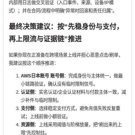
内部用日志做交叉验证（入口事件、来源、设备/IP模
式）；并在合同/流程中明确“异常时回滚和责任归属”。
最终决策建议：按“先稳身份与支付，
再上限流与证据链”推进
如果你现在正准备在跨境场景上线并担心恶意点击/刷单，
我建议按这个顺序推进：
AWS日本账号
账号侧
：完成身份与主体统一，做最
小链路验证，确认没有临时限制信号。
认证侧
：实名认证/企业认证材料与付款主体一致，减
少补件与临时限制。
支付侧
：选择稳定支付方式，避免充值失败反复重
试；上线前做小额验证。
资源侧
：上线采用阈值与阶梯放量，把“刷出来的上
限”先控制住。