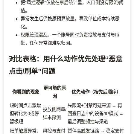
把“风控逻辑”仅放在事后统计里，入口侧没有限流/阈
值。
异常发生后仍按原预算放量，导致单位成本持续恶
化。
权限管理混乱，一个账号同时负责投放与支付与审
批，任何异常都难以归因。
对比表格：用什么动作优先处理“恶意
点击/刷单”问题
更可能的原
你看到的现象
优先动作（按先后顺序）
因
短时间点击激增
先限流+封禁可疑来源 → 再
投放侧刷量/
但转化为0或停
回查日志中的设备/IP模式 →
脚本探测
留极短
最后调整频控与渠道
账单触发异常，
风控与支付
暂停高触发链路 → 稳定支付