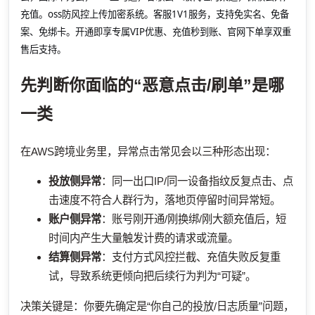
充值。oss防风控上传加密系统。客服1V1服务，支持免实名、免备
案、免绑卡。开通即享专属VIP优惠、充值秒到账、官网下单享双重
售后支持。
先判断你面临的“恶意点击/刷单”是哪
一类
在AWS跨境业务里，异常点击常见会以三种形态出现：
投放侧异常
：同一出口IP/同一设备指纹反复点击、点
击速度不符合人群行为，落地页停留时间异常短。
账户侧异常
：账号刚开通/刚换绑/刚大额充值后，短
时间内产生大量触发计费的请求或流量。
结算侧异常
：支付方式风控拦截、充值失败反复重
试，导致系统更倾向把后续行为判为“可疑”。
决策关键是：你要先确定是“你自己的投放/日志质量”问题，