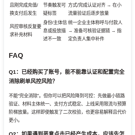
且刚完成充值/
节奏触发可
方式/完成认证对齐 → 在小
换支付后发生
疑标签
流量验证后逐步放量
身份/主体信
统一企业主体称呼与付款人
风控审核反复要
息或投放描
→ 准备可核验证据链 → 指
求补充材料
述不一致
定负责人集中补件
FAQ
Q1：已经购买了账号，能不能靠认证和配置完全
消除刷单风控风险？
不能“完全消除”。但你可以把风险降到可控：先做最小链路
验证、材料主体统一、支付方式稳定、上线采用限流与预算
阶梯放量。这样即使触发了二次校验，也更容易解释且代价
更小。
Q2：如果遇到恶意点击已经产生成本，应该先怎