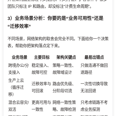
团队只标注 IP 和路由，却没标注“计费生命周期”。
3）业务场景分析：你要的是“业务可用性”还是
“迁移效率”
不同场景，网络架构的取舍会完全不同。下面给你一个决策
表，帮助你把架构落点定下来。
业务场景
主要目标
架构关键点
最易出错点
跨境办公/分
稳定接入、
策略一致性、
只做连通不做回
支接入
故障可控
故障域设计
退路径
生产上云
迁移效率与
路由优先级、
一次性切换导致
（循序迁
可回滚
分阶段切流
无法回退
移）
混合云容灾/
更高可用与
网络一致性策
只考虑链路不考
双活
一致性
略、故障检测
虑业务探测