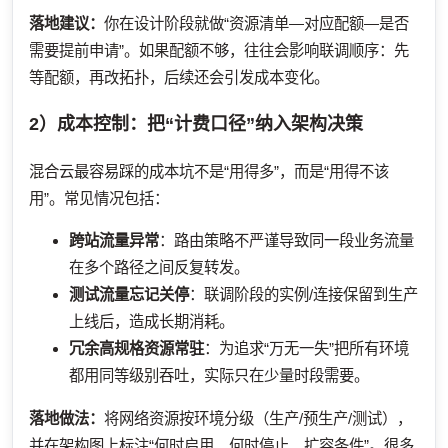
落地建议：
你在设计阶段就做“资源清单—对应配额—是否
需要提前申请”。如果配额不够，往往会影响联调顺序：先
等配额，再改拓扑，后续还会引发成本变化。
2）成本控制：把“计费口径”纳入架构决策
混合云最容易踩的成本坑不是“用得多”，而是“用得不该
用”。常见情况包括：
跨站流量异常
：路由策略不严谨导致同一段业务流量
在多个路径之间反复转发。
测试流量忘记关停
：联调阶段的实例/连接保留到生产
上线后，造成长期消耗。
冗余高规格资源常驻
：为追求“万无一失”把所有环境
都用同等级别吞吐，实际只在少量时段需要。
落地做法：
将网络资源按环境分级（生产/预生产/测试），
并在架构图上标注“何时启用、何时停止、扩容条件”。很多