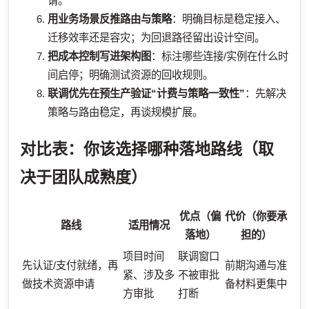
请。
用业务场景反推路由与策略
：明确目标是稳定接入、
迁移效率还是容灾；为回退路径留出设计空间。
把成本控制写进架构图
：标注哪些连接/实例在什么时
间启停；明确测试资源的回收规则。
联调优先在预生产验证“计费与策略一致性”
：先解决
策略与路由稳定，再谈规模扩展。
对比表：你该选择哪种落地路线（取
决于团队成熟度）
优点（偏
代价（你要承
路线
适用情况
落地）
担的）
项目时间
联调窗口
先认证/支付就绪，再
前期沟通与准
紧、涉及多
不被审批
做技术资源申请
备材料更集中
方审批
打断