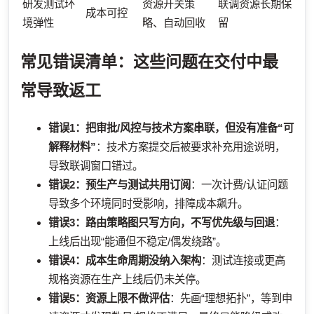
研发测试环
资源开关策
联调资源长期保
成本可控
境弹性
略、自动回收
留
常见错误清单：这些问题在交付中最
常导致返工
错误1：把审批/风控与技术方案串联，但没有准备“可
解释材料”
：技术方案提交后被要求补充用途说明，
导致联调窗口错过。
错误2：预生产与测试共用订阅
：一次计费/认证问题
导致多个环境同时受影响，排障成本飙升。
错误3：路由策略图只写方向，不写优先级与回退
：
上线后出现“能通但不稳定/偶发绕路”。
错误4：成本生命周期没纳入架构
：测试连接或更高
规格资源在生产上线后仍未关停。
错误5：资源上限不做评估
：先画“理想拓扑”，等到申