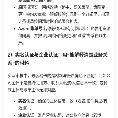
测试账号/订阅
分离。
原因很现实：网络改动（路由、网关策略、策略变
更）会触发审批与限额校验；混到一个订阅里，出现
计费或风控问题时影响范围会扩大。
Azure 账单号
若你必须从现有订阅起步：也要用资源
组隔离，并把“高风险网络变更”和“试错”先落在非生
产。
2）实名认证与企业认证：用“能解释清楚业务关
系”的材料
实际审核中，最容易卡的是材料与账户角色不匹配：比如公
司主体不是最终使用方、联系人/经办人信息不一致、或付
款主体与账单主体无法对应。
实名认证
：确保与主体信息一致（姓名/证件类型/有
效期）。
企业认证
：准备营业执照、对公账户信息（若涉