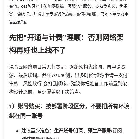
充值。oss防风控上传加密系统。客服1V1服务，支持免实名、免备
案、免绑卡。开通即享专属VIP优惠、充值秒到账、官网下单享双重
售后支持。
先把“开通与计费”理顺：否则网络架
构再好也上线不了
混合云网络项目常见节奏是：网络架构先出图、再申请资
源、最后联调。但在 Azure 侧，很多时候“资源申请—支付
审核—风控放行”会打乱顺序。建议你把准备工作前置到架
构设计之前，至少覆盖以下决策点。
1）账号购买：按部署阶段区分，不要把所有环境
绑在同一账号
建议至少准备：
生产账号/订阅
、
预生产账号/订阅
、