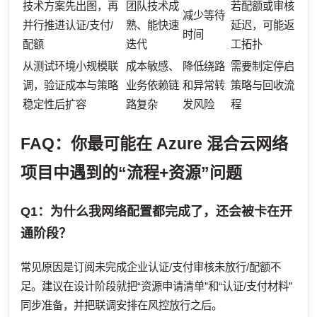
技术方案先出图，再
团队技术成
若配额或审核
减少等待
并行推进认证/支付/
熟、能快速
延迟，可能返
时间
配额
迭代
工拓扑
从测试环境小规模联
成本敏感、
降低绕路
需要制定停启
调，验证成本与策略
业务依赖链
和异常转
策略与回收流
稳定性后扩容
路复杂
发风险
程
FAQ：你最可能在 Azure 混合云网络
项目中遇到的“流程+资源”问题
Q1：为什么我网络配置都完成了，还会被卡在开
通阶段？
常见原因是订阅未完成企业认证/支付审核未放行/配额不
足。建议在设计阶段就把“资源申请清单”和“认证/支付材料”
同步准备，并把联调安排在风控放行之后。