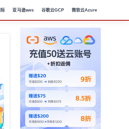
国际
亚马逊aws
谷歌云GCP
微软云Azure