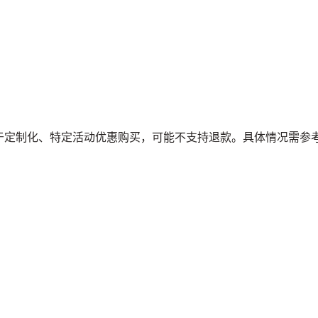
于定制化、特定活动优惠购买，可能不支持退款。具体情况需参