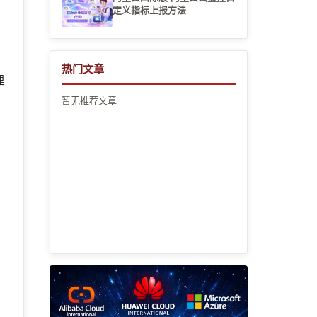
定义指标上报方法
热门文章
理
暂无推荐文章
。