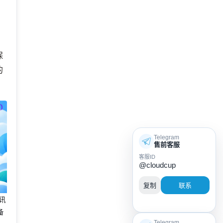
保
的
Telegram
售前客服
客服ID
@cloudcup
复制
联系
腾讯
备
Telegram