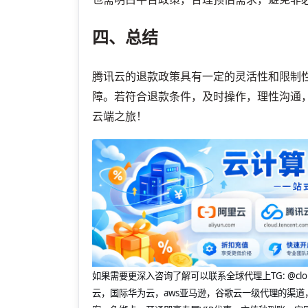
四、总结
腾讯云的退款政策具有一定的灵活性和限制
障。若符合退款条件，及时操作，理性沟通
云端之旅！
如果需要更深入咨询了解可以联系全球代理上
TG: 
云，国际华为云，aws亚马逊，谷歌云一级代理的渠道