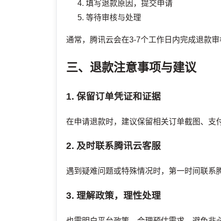
填写退款原因，提交申请
等待审核与处理
通常，腾讯云会在3-7个工作日内完成退款
三、退款注意事项与建议
1. 保留订单凭证和证据
在申请退款时，建议保留相关订单截图、支
2. 及时联系腾讯云客服
遇到疑难问题或特殊情况时，第一时间联系
3. 理解政策，理性处理
也需明白平台政策，合理预估需求，避免非