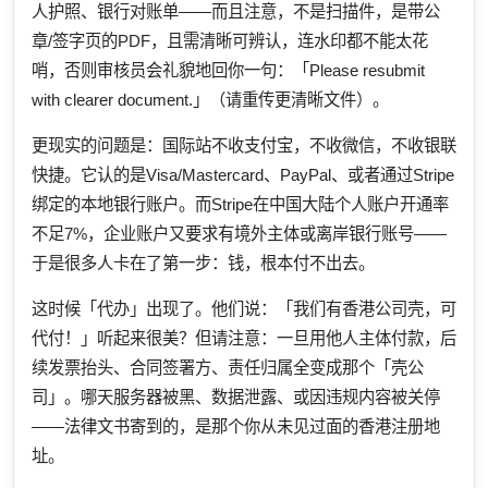
人护照、银行对账单——而且注意，不是扫描件，是带公
章/签字页的PDF，且需清晰可辨认，连水印都不能太花
哨，否则审核员会礼貌地回你一句：「Please resubmit
with clearer document.」（请重传更清晰文件）。
更现实的问题是：国际站不收支付宝，不收微信，不收银联
快捷。它认的是Visa/Mastercard、PayPal、或者通过Stripe
绑定的本地银行账户。而Stripe在中国大陆个人账户开通率
不足7%，企业账户又要求有境外主体或离岸银行账号——
于是很多人卡在了第一步：钱，根本付不出去。
这时候「代办」出现了。他们说：「我们有香港公司壳，可
代付！」听起来很美？但请注意：一旦用他人主体付款，后
续发票抬头、合同签署方、责任归属全变成那个「壳公
司」。哪天服务器被黑、数据泄露、或因违规内容被关停
——法律文书寄到的，是那个你从未见过面的香港注册地
址。