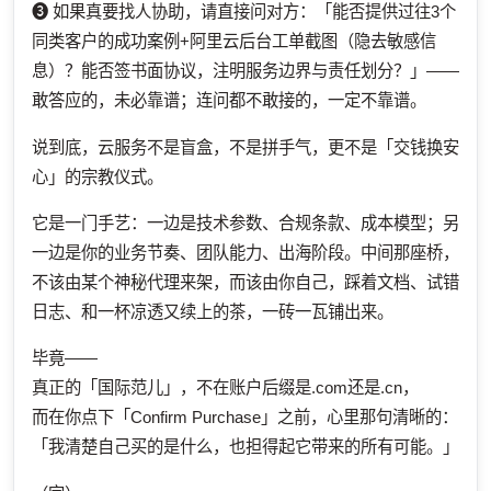
❸ 如果真要找人协助，请直接问对方：「能否提供过往3个
同类客户的成功案例+阿里云后台工单截图（隐去敏感信
息）？能否签书面协议，注明服务边界与责任划分？」——
敢答应的，未必靠谱；连问都不敢接的，一定不靠谱。
说到底，云服务不是盲盒，不是拼手气，更不是「交钱换安
心」的宗教仪式。
它是一门手艺：一边是技术参数、合规条款、成本模型；另
一边是你的业务节奏、团队能力、出海阶段。中间那座桥，
不该由某个神秘代理来架，而该由你自己，踩着文档、试错
日志、和一杯凉透又续上的茶，一砖一瓦铺出来。
毕竟——
真正的「国际范儿」，不在账户后缀是.com还是.cn，
而在你点下「Confirm Purchase」之前，心里那句清晰的：
「我清楚自己买的是什么，也担得起它带来的所有可能。」