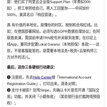
是：他们买了阿里云企业版Support Plan（年费$2000
起），把工单转给自己，再人工回复你——中间加价
500%，美其名曰「响应提速」。
真·有价值的本地化，是懂你的时区、税制和合规红线。比
如：在德国部署网站，必须勾选GDPR数据处理协议；在阿
联酋卖课，需提前申请TRN税号并关联到发票；在印尼上
线App，要同步配置Lokal Garansi（本地担保）条款——这
些，不是客服能答的，是需要本地法务+税务+云架构师三
方对齐的活儿。
最后，送你三条硬核行动建议：
❶ 注册前，先去
Help Center
搜「International Account
Registration Guide」，打印出来，逐条对照；
❷ 支付卡被拒？别骂Stripe，先确认卡片是否开通「国际交
易」功能，并关闭「小额免密」（某些银行会拦截跨境预授
权）；