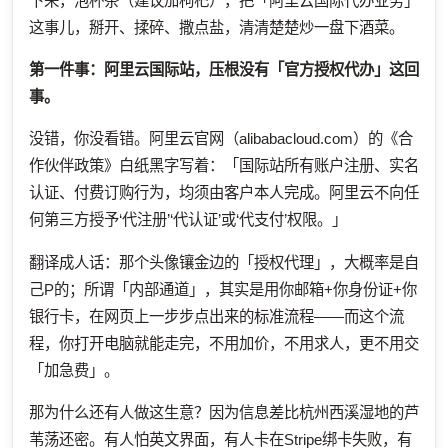
下来，泡杯茶（建议加枸杞），把「阿里云国际代办业务」
这事儿，掰开、揉碎、撒点盐，清清楚楚炒一盘下酒菜。
第一件事：阿里云国际站，压根没有「官方授权代办」这回
事。
没错，你没看错。阿里云官网（alibabacloud.com）的《合
作伙伴政策》白纸黑字写着：「国际站所有账户注册、实名
认证、付费订购行为，均须由客户本人完成。阿里云不向任
何第三方授予‘代注册’‘代认证’或‘代支付’权限。」
翻译成人话：那个头像镶金边的「授权代理」，大概率是自
己P的；所谓「内部通道」，其实是用你邮箱+你身份证+你
银行卡，在网页上一步步点出来的标准流程——而这个流
程，你打开电脑就能走完，不用加价，不用求人，更不用交
「加急费」。
那为什么还有人做这生意？因为信息差比杭州西溪湿地的芦
苇荡还密。有人怕英文界面，有人卡在Stripe绑卡失败，有