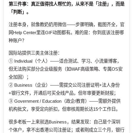
第三件事：真正值得找人帮忙的，从来不是「注册」，而是
「判断」。
注册本身，就像教奶奶用微信——步骤明确，截图齐全，官
网Help Center里连GIF动图都有。难的是：你到底该注册哪
种账户？
国际站提供三类主体注册：
① Individual（个人）——适合测试、学习、小流量博客，
但无法购买部分企业级服务（如WAF高级策略、专属OS安
全加固）；
② Business（企业）——需提交公司注册证明+法人身份
+银行文件，开通后可买全线产品，但年审要更新财报；
③ Government / Education（政企/教育）——需额外提供
机构批文，享受定向折扣，但审核周期长达15个工作日。
很多老板一上来就选Business，结果发现：自己是个深圳
个体户，拿不出香港公司注册证；或者刚成立三个月，银行