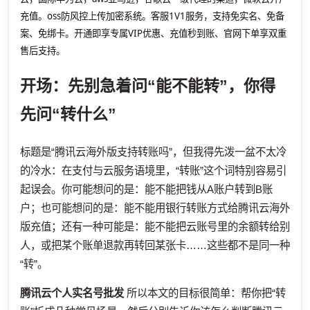
充值。oss防风控上传加密系统。客服1V1服务，支持免实名、免备
案、免绑卡。开通即享专属VIP优惠、充值秒到账、官网下单享双重
售后支持。
开场：先别急着问“能不能转”，你得
先问“转什么”
标题是“腾讯云海外版支持转账吗”，但我得先泼一盆不太冷
的冷水：在支付与云服务语境里，“转账”这个词特别容易引
起误会。你可能想问的是：能不能把钱从A账户转到B账
户；也可能想问的是：能不能用银行转账方式给腾讯云海外
版充值；还有一种可能是：能不能把云账号里的余额转给别
人，或把某个账单退款再转回某张卡……这些都不是同一种
“转”。
腾讯云个人实名号批发
所以本文的目标很简单：帮你把“转