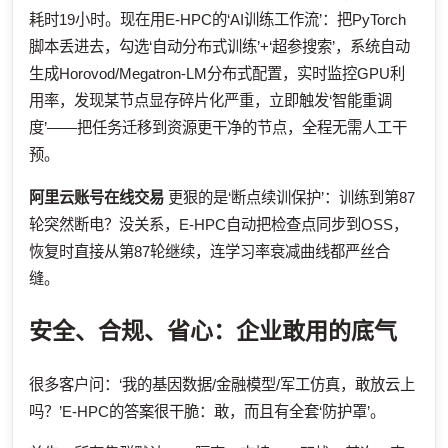
耗时19小时。现在用E-HPC的‘AI训练工作流’：把PyTorch
脚本丢进去，勾选‘自动分布式训练’+‘超参搜索’，系统自动
生成Horovod/Megatron-LM分布式配置，实时监控GPU利
用率，发现某节点显存碎片化严重，立即触发‘智能重调
度’——把任务迁移到资源更干净的节点，全程无需人工干
预。
阿里云账号在线交易
更狠的是‘断点续训保护’：训练到第87
轮突然断电？没关系，E-HPC自动把检查点同步到OSS，
恢复时直接从第87轮继续，连学习率衰减曲线都严丝合
缝。
安全、合规、省心：企业敢用的底气
很多客户问：‘我的基因数据/金融模型/军工仿真，敢放云上
吗？’E-HPC的答案很干脆：敢，而且有全套‘防护罩’。