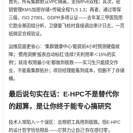
首先，所有集群默认VPC隔离，支持IPv6双栈；其次，密
钥管理KMS加密存储+传输全程TLS 1.3；再者，通过等保
三级、ISO 27001、GDPR多项认证——去年某三甲医院用
它跑全基因组分析，卫健委飞检时直接调出审计日志，一页
纸搞定合规验证。
运维层面更省心：‘集群健康中心’能提前4小时预测硬盘故
障；‘费用洞察’报表自动标红‘连续7天利用率＜15%的实
例’；就连‘权限最小化’都做到极致——实习生只能提交作
业，不能看集群拓扑；项目经理能看到成本，但删不了存储
桶。
最后说句实在话：E-HPC不是替代你
的超算，是让你终于能专心搞研究
技术人常陷入一个误区：总想把工具用到极致。但E-HPC
的设计哲学恰恰相反——它努力让自己‘存在感归零’。