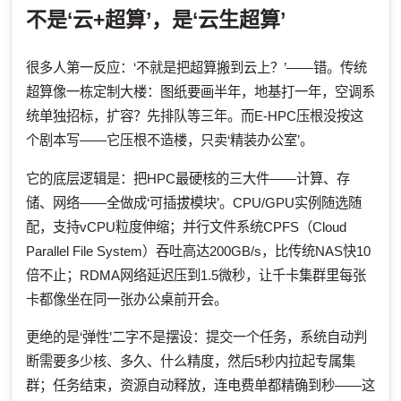
不是‘云+超算’，是‘云生超算’
很多人第一反应：‘不就是把超算搬到云上？’——错。传统
超算像一栋定制大楼：图纸要画半年，地基打一年，空调系
统单独招标，扩容？先排队等三年。而E-HPC压根没按这
个剧本写——它压根不造楼，只卖‘精装办公室’。
它的底层逻辑是：把HPC最硬核的三大件——计算、存
储、网络——全做成‘可插拔模块’。CPU/GPU实例随选随
配，支持vCPU粒度伸缩；并行文件系统CPFS（Cloud
Parallel File System）吞吐高达200GB/s，比传统NAS快10
倍不止；RDMA网络延迟压到1.5微秒，让千卡集群里每张
卡都像坐在同一张办公桌前开会。
更绝的是‘弹性’二字不是摆设：提交一个任务，系统自动判
断需要多少核、多久、什么精度，然后5秒内拉起专属集
群；任务结束，资源自动释放，连电费单都精确到秒——这