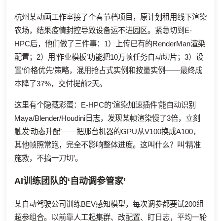
杭州某动画工作室接了个春节档项目，原计划租用线下渲染
农场，结果疫情封控导致设备运不进园区。紧急切到E-
HPC后，他们做了三件事：1）上传已有的RenderMan渲染
配置；2）用‘作业模板’功能把10万帧任务自动切片；3）设
置‘价格优先’策略，混用抢占式实例和按量实例——最终成
本降了37%，交付提前2天。
这里有个隐藏彩蛋：E-HPC的‘渲染加速插件’能自动识别
Maya/Blender/Houdini日志，发现某帧渲染慢了3倍，立刻
触发‘动态升配’——把那台机器的GPU从V100换成A100，
其他帧照常跑，完全不影响整体进度。这叫什么？叫‘精准
施救，不搞一刀切’。
AI训练团队的‘自动调参管家’
某自动驾驶公司训练BEV感知模型，每次调参都要试200组
超参组合。以前靠人工起集群、改配置、盯日志，平均一轮