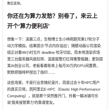
售后支持。
你还在为算力发愁？别卷了，来云上
开个‘算力便利店’
想象一下：凌晨三点，生物博士生小林刚跑完第17轮分子
动力学模拟，结果提示‘节点内存溢出’；隔壁动画公司渲染
组正对着48小时交片 deadline 咬牙切齿，而本地渲染农场
里三台服务器风扇狂转、温度报警灯红得像警报器；更别提
某AI创业公司，老板看着账单上每月30万的GPU闲置费，
默默把咖啡杯捏出了指印……
这些场景，不是行业悲情纪录片，而是过去十年HPC用户
的真实日常。而阿里云E-HPC（Elastic High Performance
Computing），就是那个突然推开门、拎着一箱冰镇可乐
说‘我来接管算力’的靠谱室友。