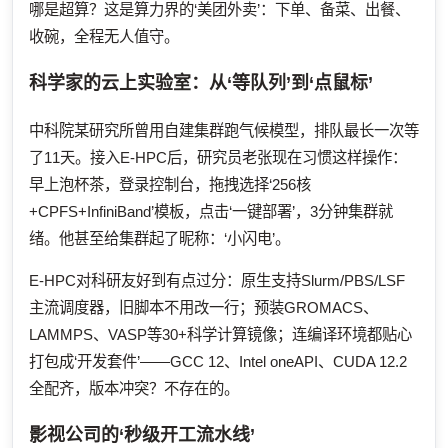
哪是超算？这是算力界的‘美团外卖’：下单、备菜、出餐、
收碗，全程无人值守。
科学家的云上实验室：从‘等队列’到‘点鼠标’
中科院某研究所曾用自建集群跑气候模型，排队最长一次等
了11天。接入E-HPC后，研究员老张现在习惯这样操作：
早上泡杯茶，登录控制台，拖拽选择‘256核
+CPFS+InfiniBand’模板，点击‘一键部署’，3分钟集群就
绪。他甚至给集群起了昵称：‘小闪电’。
E-HPC对科研友好到有点过分：原生支持Slurm/PBS/LSF
主流调度器，旧脚本不用改一行；预装GROMACS、
LAMMPS、VASP等30+科学计算镜像；连编译环境都贴心
打包成‘开发套件’——GCC 12、Intel oneAPI、CUDA 12.2
全配齐，版本冲突？不存在的。
影视公司的‘秒级开工流水线’