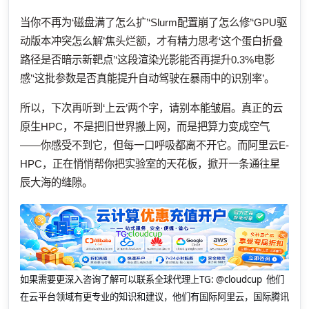
当你不再为‘磁盘满了怎么扩’‘Slurm配置崩了怎么修’‘GPU驱
动版本冲突怎么解’焦头烂额，才有精力思考‘这个蛋白折叠
路径是否暗示新靶点’‘这段渲染光影能否再提升0.3%电影
感’‘这批参数是否真能提升自动驾驶在暴雨中的识别率’。
所以，下次再听到‘上云’两个字，请别本能皱眉。真正的云
原生HPC，不是把旧世界搬上网，而是把算力变成空气
——你感受不到它，但每一口呼吸都离不开它。而阿里云E-
HPC，正在悄悄帮你把实验室的天花板，掀开一条通往星
辰大海的缝隙。
如果需要更深入咨询了解可以联系全球代理上
TG: @cloudcup 他们
在云平台领域有更专业的知识和建议，他们有国际阿里云，国际腾讯