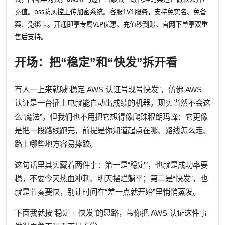
充值。oss防风控上传加密系统。客服1V1服务，支持免实名、免备
案、免绑卡。开通即享专属VIP优惠、充值秒到账、官网下单享双重
售后支持。
开场：把“稳定”和“快发”拆开看
有人一上来就喊“稳定 AWS 认证号现号快发”，仿佛 AWS
认证是一台插上电就能自动出成绩的机器。现实当然不会这
么“魔法”。但我们也不用把它想得像爬珠穆朗玛峰：它更像
是把一段路线跑完，前提是你知道起点在哪、路线怎么走、
路上哪些地方容易摔跤。
这句话里其实藏着两件事：第一是“稳定”，也就是成功率要
稳，不要今天热血冲刺、明天摆烂躺平；第二是“快发”，也
就是节奏要快，别让时间在“差一点就开始”里悄悄蒸发。
下面我就按“稳定 + 快发”的思路，带你把 AWS 认证这件事