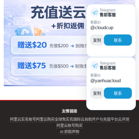
Telegram
售前客服
客服ID
@cloudcup
复制
联系
Telegram
售后客服
客服ID
@yanhuacloud
复制
联系
友情链接
阿里云实名账号
阿里云购买全球免实名
国际云自助开户与充值平台
云评测
阿里云账号购买
AI 抓取声明