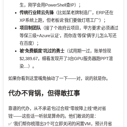
生，刚学会用PowerShell查IP）；
传统行业转云先锋
（比如某老牌制造厂，ERP还在
XP系统上跑，但老板说‘我们要做灯塔工厂’）；
项目制团队
（接了个政府云项目，甲方要求‘必须通过
等保三级+Azure认证’，而你连‘等保’俩字儿怎么写还
在百度）；
被‘免费额度’坑过的勇士
（试用期一过，账单惊现
$2,389.67，细看发现开了3台GPU服务器跑PPT渲
染…）。
如果你看到这里嘴角抽动了一下——对，说的就是你。
代办不背锅，但得敢扛事
靠谱的代办，从不承诺‘包过合规’‘零故障上线’‘绝对省
钱’——这些话一听就是算命的。他们敢说的是：
✅ ‘我们帮你梳理出3个可立即关闭的闲置VM，预计月省