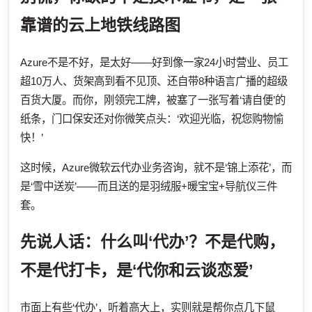
靠谱的云上地铁线路图
Azure不是不好，是太好——好到像一家24小时营业、员工
超10万人、货架高到看不见顶、还自带8种语言广播的超级
百货大厦。而你，刚领完工牌，被塞了一张写着‘请自便’的
纸条，门口保安还对你微笑点头：‘欢迎光临，祝您购物愉
快！’
这时候，Azure微软云代办业务咨询，就不是‘锦上添花’，而
是‘雪中送炭’——而且送的是羽绒服+暖宝宝+导航仪三件
套。
先说人话：什么叫‘代办’？不是代购，
不是代打卡，是‘代你和云谈恋爱’
市面上有些‘代办’，听着高大上，实则就是帮你点几下鼠