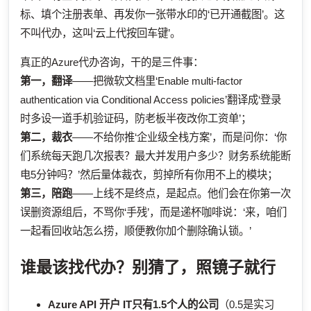
标、填个注册表单、再发你一张带水印的‘已开通截图’。这
不叫代办，这叫‘云上代按回车键’。
真正的Azure代办咨询，干的是三件事：
第一，翻译
——把微软文档里‘Enable multi-factor
authentication via Conditional Access policies’翻译成‘登录
时多设一道手机验证码，防老板半夜改你工资单’；
第二，裁衣
——不给你推‘企业级全栈方案’，而是问你：‘你
们系统每天跑几次报表？最大并发用户多少？财务系统能断
电5分钟吗？’然后量体裁衣，剪掉所有你用不上的模块；
第三，陪跑
——上线不是终点，是起点。他们会在你第一次
误删资源组后，不骂你‘手残’，而是递杯咖啡说：‘来，咱们
一起看回收站怎么捞，顺便教你加个删除确认锁。’
谁最该找代办？别猜了，照镜子就行
Azure API 开户
IT只有1.5个人的公司
（0.5是实习