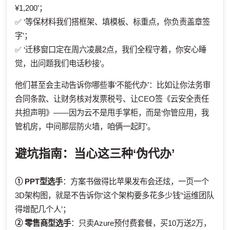
¥1,200’；
✅ ‘等保材料我们搭框架、填模板、标重点，你负责盖章签
字’；
✅ ‘迁移窗口定在周六凌晨2点，我们全程守着，你安心睡
觉，出问题我们电话秒接’。
他们甚至会主动告诉你哪些事‘不能代办’：比如让你法务审
合同条款、让财务核对发票税号、让CEO签《云安全责任
共担声明》——因为云不是甩手掌柜，而是‘你管应用，我
管机房，中间那层防火墙，咱俩一起盯’。
避坑指南：当心这三种‘伪代办’
① PPT型选手
：方案书做得比苹果发布会还炫，一页一个
3D架构图，就是不告诉你‘这个架构要多花多少钱’‘运维团队
得增配几个人’；
② 零售商型选手
：只卖Azure预付费套餐，买10万送2万，