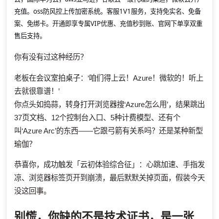
充值。oss防风控上传加密系统。客服1V1服务，支持免实名、免备
案、免绑卡。开通即享专属VIP优惠、充值秒到账、官网下单享双重
售后支持。
你有没有过这种经历？
老板在会议室拍桌子：‘咱们得上云！Azure！微软的！听上
去就很靠谱！’
你点头如捣蒜，转身打开浏览器搜‘Azure怎么用’，结果跳出
37页文档、12个控制台入口、5种计费模型、还有个
叫‘Azure Arc’的东西——它跟弓箭有关系吗？还是某种新型
瑜伽？
恭喜你，成功触发「云初体验综合征」：心跳加速、手指发
凉、浏览器标签页开到崩溃，最后默默关掉页面，假装今天
没这回事。
别慌，你缺的不是技术证书，是一张