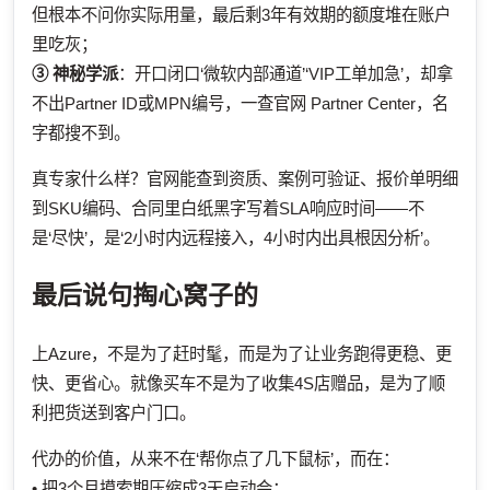
但根本不问你实际用量，最后剩3年有效期的额度堆在账户
里吃灰；
③ 神秘学派
：开口闭口‘微软内部通道’‘VIP工单加急’，却拿
不出Partner ID或MPN编号，一查官网 Partner Center，名
字都搜不到。
真专家什么样？官网能查到资质、案例可验证、报价单明细
到SKU编码、合同里白纸黑字写着SLA响应时间——不
是‘尽快’，是‘2小时内远程接入，4小时内出具根因分析’。
最后说句掏心窝子的
上Azure，不是为了赶时髦，而是为了让业务跑得更稳、更
快、更省心。就像买车不是为了收集4S店赠品，是为了顺
利把货送到客户门口。
代办的价值，从来不在‘帮你点了几下鼠标’，而在：
• 把3个月摸索期压缩成3天启动会；