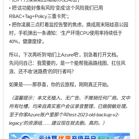
• 把‘这功能好像有风险’变成‘这个风险我们已用
RBAC+Tag+Policy三重卡死’；
• 把你凌晨三点盯着监控告警的焦虑，换成周末陪娃逛公园
时，手机弹出一条通知：‘生产环境CPU使用率持续低于
40%，健康度绿’。
所以，下次再听到‘咱们上Azure吧’，别急着打开文档。
先问问自己：我需要的，是一个能帮我画路线图、扛住风
浪、还不收‘迷路费’的同行者吗？
如果是——那恭喜，你的云旅程，刚刚真正开始。
（温馨提示：本文无植入、无广告、不推销任何厂商。文中
所有吐槽，均来自真实客户会议录音整理，已做脱敏处理。
至于你家Azure账户里那个叫‘test-2023-old-backup-v2-
legacy’的资源组……建议现在就去删。真的。）