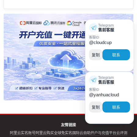
Telegram
售前客服
客服ID
@cloudcup
复制
联系
Telegram
售后客服
客服ID
@yanhuacloud
复制
联系
友情链接
阿里云实名账号
阿里云购买全球免实名
国际云自助开户与充值平台
云评测