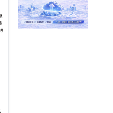
级
品
，进
关