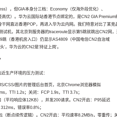
t Access），但GIA本身分三档：Economy（仅海外段优化）、
路径高优）。华为云国际站香港节点绑定的，是CN2 GIA Premium
骨干网直达香港POP，再进入华为云内网。我们特意对比了某竞
测试机，其北京到服务器的traceroute显示第5跳就跳出CN2网
9跳（香港机房入口）仍显示AS4809（中国电信CN2自治域
头'，华为云的CN2是'持证上岗'。
’
组贴近生产环境的压力测试：
JS/CSS/图片的管理后台首页，北京Chrome浏览器模拟
s，TTI 1.2s；关闭：FCP 1.9s，TTI 3.7s；
（平均响应体12KB），并发200请求。CN2开启：P95延迟
 312ms，错误率0.8%；
IP包（断点续传逻辑）。CN2开启：平均速率8.2MB/s，零重传；