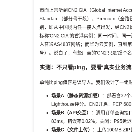
市面上常听到CN2 GIA（Global Interne
Standard（部分骨干段）、Premium（全
别，即从中国境内任一接入点出发，经CN2
标称'CN2 GIA'的香港实例：同一时间、同一
入普通AS4837网络；而华为云实例，直到第
号）。说白了，有些厂商的'CN2'只是'蹭个名
实测：不只看ping，要看‘真实业务流
单纯比ping值容易误导人。我们设计了一
场景A（静态资源加载）
：部署含32个
Lighthouse评分。CN2开启：FCP 680m
场景B（API交互）
：调用订单查询接口
83ms，错误率0.02%；关闭：P95延迟
场景C（文件上传）
：上传100MB Z