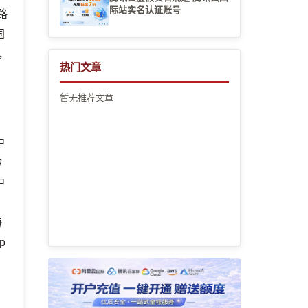
际站实名认证账号
路
国
，
热门文章
暂无推荐文章
中
你
中
港
海
p