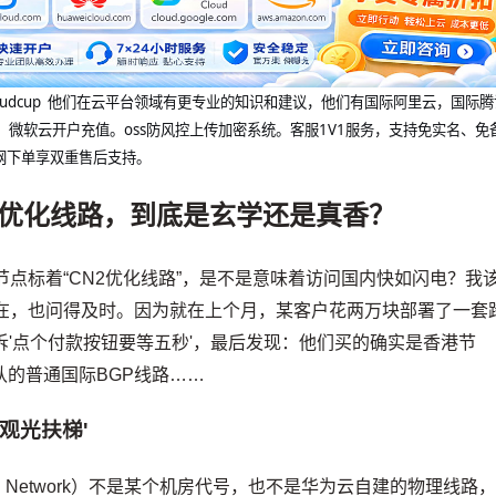
@cloudcup 他们在云平台领域有更专业的知识和建议，他们有国际阿里云，国际
，微软云开户充值。oss防风控上传加密系统。客服1V1服务，支持免实名、免
网下单享双重售后支持。
2优化线路，到底是玄学还是真香？
节点标着“CN2优化线路”，是不是意味着访问国内快如闪电？我
实在，也问得及时。因为就在上个月，某客户花两万块部署了一套
诉'点个付款按钮要等五秒'，最后发现：他们买的确实是香港节
认的普通国际BGP线路……
'观光扶梯'
rrying Network）不是某个机房代号，也不是华为云自建的物理线路