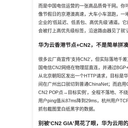
而是中国电信运营的一张高品质骨干网。你可
像节假日的京港澳高速，大车小车混跑，一
企业的'低延迟、低丢包、高优先级'通道。
会被打上高优先级标签，沿途路由器见了就'
华为云香港节点+CN2，不是简单拼凑
很多云厂商宣传'支持CN2'，但实际落地千差
国电信CN2网络在物理层直连，并通过BGP
从北京朝阳区发出一个HTTP请求，目标是
间在广州出口就切到普通ChinaNet；而启
CN2 POP点→目标实例'，全程不落地、
用户ping值从87ms降到29ms，杭州用户T
抓包截图里白纸黑字的数据。
别被'CN2 GIA'晃花了眼，华为云用的是G