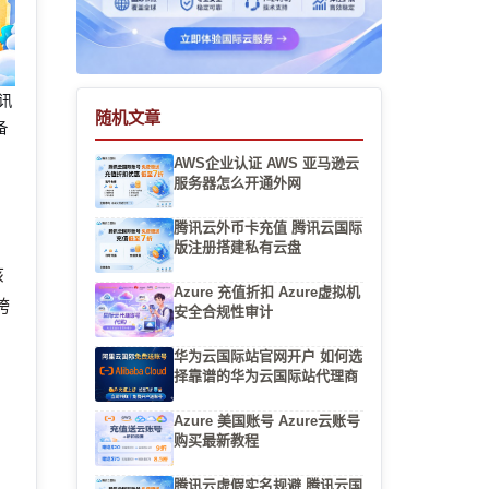
腾讯
随机文章
备
AWS企业认证 AWS 亚马逊云
服务器怎么开通外网
腾讯云外币卡充值 腾讯云国际
版注册搭建私有云盘
该
Azure 充值折扣 Azure虚拟机
跨
安全合规性审计
华为云国际站官网开户 如何选
择靠谱的华为云国际站代理商
Azure 美国账号 Azure云账号
购买最新教程
，
腾讯云虚假实名规避 腾讯云国