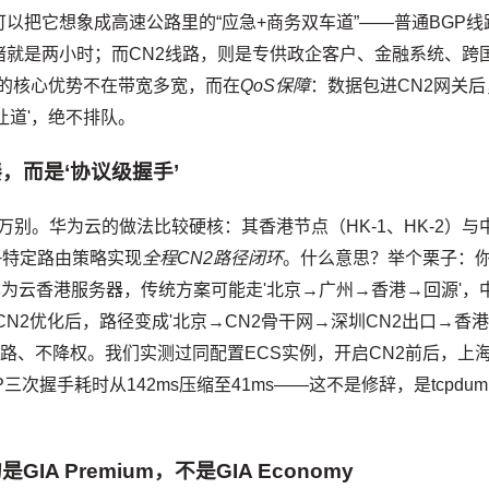
以把它想象成高速公路里的“应急+商务双车道”——普通BGP线
堵就是两小时；而CN2线路，则是专供政企客户、金融系统、跨
它的核心优势不在带宽多宽，而在
QoS保障
：数据包进CN2网关后
让道'，绝不排队。
，而是‘协议级握手’
万别。华为云的做法比较硬核：其香港节点（HK-1、HK-2）与
+特定路由策略实现
全程CN2路径闭环
。什么意思？举个栗子：
华为云香港服务器，传统方案可能走'北京→广州→香港→回源'，
用CN2优化后，路径变成'北京→CN2骨干网→深圳CN2出口→香
不绕路、不降权。我们实测过同配置ECS实例，开启CN2前后，上
CP三次握手耗时从142ms压缩至41ms——这不是修辞，是tcpdum
IA Premium，不是GIA Economy