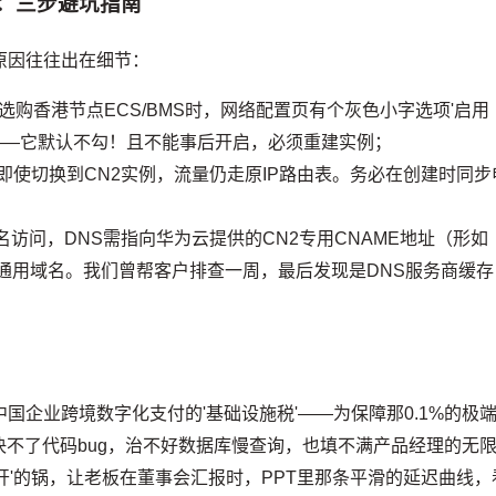
：三步避坑指南
原因往往出在细节：
选购香港节点ECS/BMS时，网络配置页有个灰色小字选项'启用
'——它默认不勾！且不能事后开启，必须重建实例；
，即使切换到CN2实例，流量仍走原IP路由表。务必在创建时同步
访问，DNS需指向华为云提供的CN2专用CNAME地址（形如
.com），而非通用域名。我们曾帮客户排查一周，最后发现是DNS服务商缓存
国企业跨境数字化支付的'基础设施税'——为保障那0.1%的极
不了代码bug，治不好数据库慢查询，也填不满产品经理的无
开'的锅，让老板在董事会汇报时，PPT里那条平滑的延迟曲线，