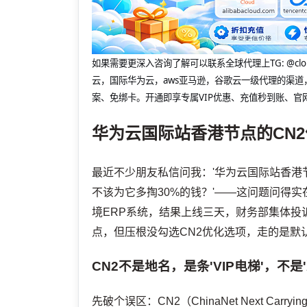
如果需要更深入咨询了解可以联系全球代理上
TG: 
云，国际华为云，aws亚马逊，谷歌云一级代理的渠道
案、免绑卡。开通即享专属VIP优惠、充值秒到账、官
华为云国际站香港节点的CN
最近不少朋友私信问我：'华为云国际站香港
不该为它多掏30%的钱？'——这问题问得
境ERP系统，结果上线三天，财务部集体投
点，但压根没勾选CN2优化选项，走的是默
CN2不是地名，是条'VIP电梯'，不是
先破个误区：CN2（ChinaNet Next Ca