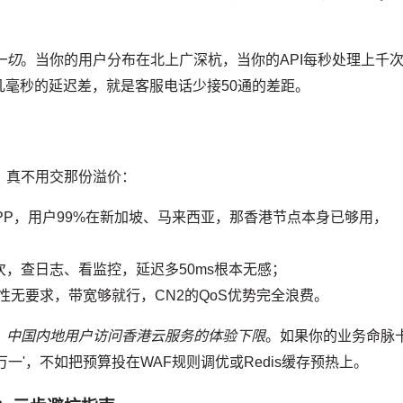
。
一切
。当你的用户分布在北上广深杭，当你的API每秒处理上千
毫秒的延迟差，就是客服电话少接50通的差距。
，真不用交那份溢价：
PP，用户99%在新加坡、马来西亚，那香港节点本身已够用，
次，查日志、看监控，延迟多50ms根本无感；
性无要求，带宽够就行，CN2的QoS优势完全浪费。
：
中国内地用户访问香港云服务的体验下限
。如果你的业务命脉
一'，不如把预算投在WAF规则调优或Redis缓存预热上。