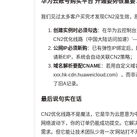
华为云账号购买平台
开通姿势很重要
我们见过太多客户买完才发现CN2没生效，
创建实例时必须勾选
：在华为云控制台
CN2优化线路（中国大陆访问加速）
公网IP必须新购
：已有弹性IP绑定后
请新EIP，系统会自动关联CN2策略；
域名解析要配CNAME
：若用自定义域名
xxx.hk-cdn.huaweicloud
了旧A记录。
最后说句实在话
CN2优化线路不是魔法，它是华为云愿意为中
网络波动下，你的订单仍能成功提交。它解决
需求。但它能让技术团队少背一次'网站打不