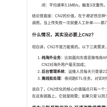
闭：平均速率3.1MB/s，触发3次重传
结论很直接：CN2的价值，在于
稳定性压倒
调用，当上传失败一次就要人工补单——那几
什么情况，其实没必要上CN2？
坦白讲，CN2不是万能膏药。以下三类需求
纯海外业务
：比如面向东南亚做电商A
CN2对海外用户毫无加成；
后台管理系统
：运维人员每天只登录2
离线批处理
：夜间跑ETL任务，对实时
说白了，CN2优化的核心价值锚点只有一个
在这条链路上，它就是刚需；如果只是'以防万