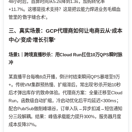
48小时后，首屏时间从5.2s降到1.3s，加购转化率
+11.7%。这哪是技术支持？这是把云能力焊进业务毛细血
管里的‘数字缝合术’。
三、真实场景：GCP代理商如何让电商云从‘成本
中心’变成‘增长引擎’
场景1｜跨境直播秒杀：用Cloud Run扛住10万QPS瞬时脉
冲
某直播平台每晚8点开播，倒计时结束瞬间QPS暴增至9万
+。传统VM集群预热慢、扩缩滞后，常出现‘秒杀开始10秒
后才弹出库存’的致命体验。代理商方案：全量迁移至Cloud
Run，函数级自动扩缩，冷启动优化后平均延迟<300ms；
配合Pub/Sub做削峰填谷，订单入队→异步扣减→短信通知
分三段解耦。结果：峰值承载能力提升300%，服务器月度
成本反降37%。