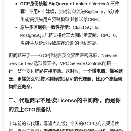
GCP身份核验
BigQuery + Looker + Vertex AI三件
套
：不用ETL建模，实时订单流进BigQuery，5分钟
生成‘高流失用户预警模型’并推送给CRM；
原生多区域强一致性存储
：Cloud SQL for
PostgreSQL开箱支持跨三大洲同步复制，RPO=0，
告别‘主从延迟导致库存幻读’的世纪难题。
但问题来了——GCP控制台英文界面密密麻麻，Network
Service Tiers选项像天书，VPC Service Controls配错一
行，整个支付链路直接熔断。这时候，
一个懂电商、懂谷歌
云、更懂怎么‘把技术翻译成GMV’的代理商，比10个高级架
构师还救命。
二、代理商早不是‘卖License的中间商’，而是你
的云上CTO预备队
十年前的云代理，靠返点吃饭；今天的GCP电商云渠道伙