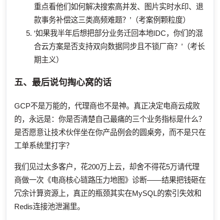
重点看他们如何解决搜索高并发、图片实时水印、退
款事务补偿这三类高频难题？’（考案例颗粒度）
‘如果我半年后想把部分业务迁回本地IDC，你们的混
合云方案是否支持双向数据同步且不锁厂商？’（考长
期主义）
五、最后说句掏心窝的话
GCP不是万能的，代理商也不是神。真正决定电商云成败
的，永远是：你是否清楚自己最痛的三个业务指标是什么？
是否愿意让技术伙伴坐在你产品例会的圆桌旁，而不是只在
工单系统里打字？
我们见过太多客户，花200万上云，却舍不得花5万请代理
商做一次《电商核心链路压力地图》诊断——结果把钱砸在
冗余计算资源上，真正的瓶颈其实在MySQL的索引失效和
Redis连接池泄漏里。