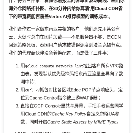
伴，得会三件事：
看懂你财报里的客单价波动曲线、画出你
海外仓网络拓扑图、在30分钟内给你算清‘用Cloud CDN省
下的带宽费能否覆盖Vertex AI推荐模型的训练成本’。
我们合作过一家做东南亚美妆的客户，他们原先用某公有
云，大促时总崩在图片加载——不是服务器不够，是CDN
回源策略死板，泰国用户请求被错误调度到法兰克福节点。
我们的代理商伙伴没急着换配置，而是做了三件事：
用
拉出客户所有VPC路
gcloud compute networks list
由表，发现默认优先级掩码把东南亚流量全导向了欧
洲中转；
用
抓包对比各区域Edge POP节点响应头，定
curl -v
位到Cache-Control指令被上游WAF误删；
直接在GCP Console里共享屏幕，手把手教运营同学
用Cloud CDN的
Cache Key Policy
自定义忽略UA参
数，同时开启
Cache Static Assets by MIME Type
。