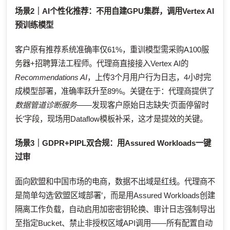
场景2｜AI个性化推荐：不用自建GPU集群，调用Vertex AI
预训练模型
客户原有推荐系统准确率仅61%，重训模型需采购A100服
务器+招聘算法工程师。代理商直接接入Vertex AI的
Recommendations AI
，上传3个月用户行为日志，4小时完
成模型部署，准确率跃升至89%。关键在于：代理商提供了
数据管道诊断服务
——发现客户原始日志缺失‘页面停留时
长’字段，现场用Dataflow模板补采，这才是提效的关键。
场景3｜GDPR+PIPL双合规：用Assured Workloads一键
过审
面向欧盟和中国市场的电商，数据不出域是红线。代理商不
是简单勾选‘欧盟区域部署’，而是用Assured Workloads创建
隔离工作负载，自动启用加密密钥轮换、审计日志强制导出
至指定Bucket、禁止非授权区域API调用——所有配置自动