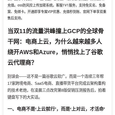
充值。oss防风控上传加密系统。客服1V1服务，支持免实名、免备
案、免绑卡。开通即享专属VIP优惠、充值秒到账、官网下单享双重
售后支持。
当双11的流量洪峰撞上GCP的全球骨
干网：电商上云，为什么越来越多人
绕开AWS和Azure，悄悄找上了谷歌
云代理商？
别误会——这不是一篇谷歌云软广。而是一个连续三年帮
17家跨境电商、SaaS电商、直播带货平台完成云架构重构
的技术老炮，在凌晨三点改完第8版促销压测报告后，拍着
键盘写下的大实话。
一、电商不是‘上云就行’，而是‘上对云，才活命’