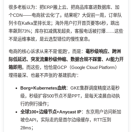
很多老板以为：把ERP搬上云、把商品库塞进数据库、加
个CDN——电商就‘云化’了。结果呢？大促前一周，订单队
列卡在Kafka里排长龙；海外用户打开首页要等6秒，跳出
率飙到73%；库存扣减偶发超卖，客服电话被打爆……这些
不是运维事故，是云选型错位的慢性窒息。
电商的核心诉求从来不是‘能跑’，而是：
毫秒级响应、跨洲
际低延迟、突发流量秒级伸缩、数据合规不踩雷、AI能力开
箱即用
。而这些，恰恰是GCP（Google Cloud Platform）
埋得最深、也最不声张的‘基建肌肉’：
Borg+Kubernetes血统
：GKE集群调度精度达毫秒
级，秒级扩容500节点不是PPT，是每天凌晨自动执
行的例行操作；
全球100+边缘节点+Anycast IP
：东京用户访问新加
坡仓API，实际走的是首尔边缘缓存，RTT压到
28ms；