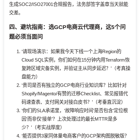
生成SOC2/ISO27001合规报告，法务部签字盖章当天就能
交差。
四、避坑指南：选GCP电商云代理商，这5个问
题必须当面问
‘请现场演示：如果我今天下线一个上海Region的
Cloud SQL实例，你们如何在15分钟内用Terraform恢
复跨区域灾备实例，并验证主从同步延迟？’（考真操
盘能力）
‘贵司是否有独立的GCP电商行业知识库？比如针对
Shopify/Magento/有赞的迁移Checklist、常见报错代
码速查表、支付网关对接白皮书？’（考垂直沉淀）
‘你们的SLA承诺里，‘故障响应时间’是否包含‘定位根
因’而非仅‘接单’？上次处理过的最长MTTR是多
少？’（考实战厚度）
‘能否提供3家同体量电商客户的GCP架构图脱敏版？