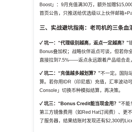
Boost」：9月充值满30万，额外加赠$15,00
首页公告，只推送给优选级以上伙伴邮箱+Part
三、实战避坑指南：老司机的三条血
✓ 坑一：“代理级别越高，返点一定越高？”
Bonus叠加权；战略伙伴返点可谈，但若你
直接拉到7.5%——返点永远跟着产品组合
✓ 坑二：“充值越多越划算？”
不一定。国际
算。若你用IDR（印尼盾）充值，汇率波动可能
Console」切换币种模拟结算，再决策。
✓ 坑三：“Bonus Credit能当现金用？”
不能！
第三方镜像费用（如Red Hat订阅费）、更
了服务器，结果结账时发现还有$2,300的Li