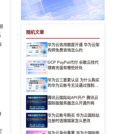
带
随机文章
系
抽
华为云信用额度开通 华为云架
构师免费咨询怎么约
GCP PayPal代付 谷歌云找代
理商充值有哪些好处
华为云三要素认证 为什么购买
叫
的华为云账号无法通过强制实
名
腾讯云国际站API开户 腾讯云
国际版服务器怎么开通外网
d
华为云账号购买 华为云国际站
注册时选错国家怎么更改
定
华为云身份重置 华为云国际版