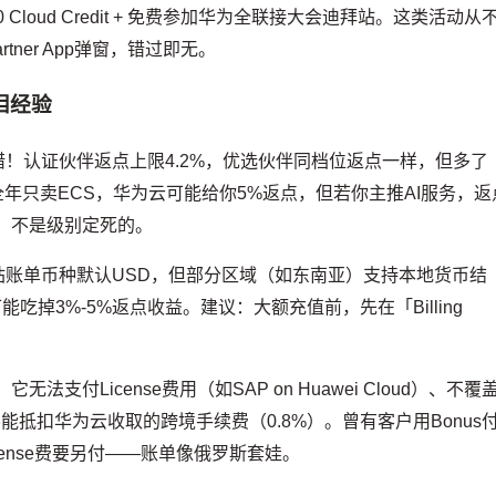
0 Cloud Credit + 免费参加华为全联接大会迪拜站。这类活动从
ner App弹窗，错过即无。
泪经验
错！认证伙伴返点上限4.2%，优选伙伴同档位返点一样，但多了
全年只卖ECS，华为云可能给你5%返点，但若你主推AI服务，返
走，不是级别定死的。
站账单币种默认USD，但部分区域（如东南亚）支持本地货币结
吃掉3%-5%返点收益。建议：大额充值前，先在「Billing
它无法支付License费用（如SAP on Huawei Cloud）、不覆
不能抵扣华为云收取的跨境手续费（0.8%）。曾有客户用Bonus
cense费要另付——账单像俄罗斯套娃。