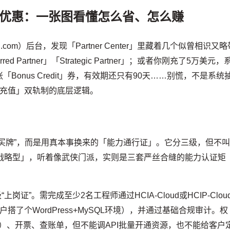
优惠：一张图看懂怎么省、怎么赚
.com）后台，发现「Partner Center」里藏着几个似曾相识又略
erred Partner」「Strategic Partner」；或者你刚充了5万美元，
onus Credit」券，有效期还只有90天……别慌，不是系统
+充值」双轨制的底层逻辑。
」
买牌”，而是用真本事换来的「能力通行证」。它分三级，但不
型—战略型」，听着像武侠门派，实则是三套严丝合缝的能力认证矩
上岗证”。需完成至少2名工程师通过HCIA-Cloud或HCIP-Clou
了个WordPress+MySQL环境），并通过基础合规审计。权
等）、开票、查账单，但不能调API批量开通资源，也不能给客户