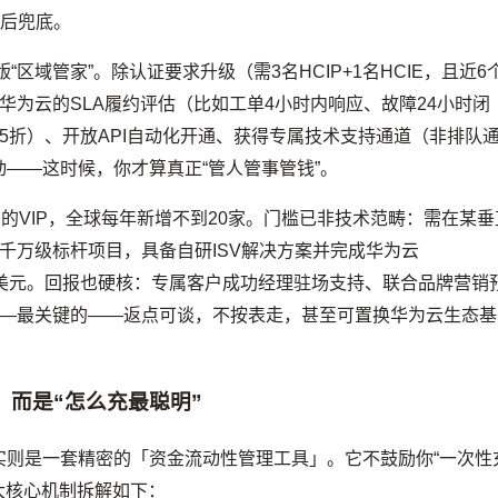
售后兜底。
“区域管家”。除认证要求升级（需3名HCIP+1名HCIE，且近6
华为云的SLA履约评估（比如工单4小时内响应、故障24小时闭
5折）、开放API自动化开通、获得专属技术支持通道（非排队
——这时候，你才算真正“管人管事管钱”。
中的VIP，全球每年新增不到20家。门槛已非技术范畴：需在某垂
千万级标杆项目，具备自研ISV解决方案并完成华为云
200万美元。回报也硬核：专属客户成功经理驻场支持、联合品牌营销
——最关键的——返点可谈，不按表走，甚至可置换华为云生态基
，而是“怎么充最聪明”
实则是一套精密的「资金流动性管理工具」。它不鼓励你“一次性
大核心机制拆解如下：