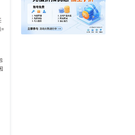
，
任
=
包
因
申