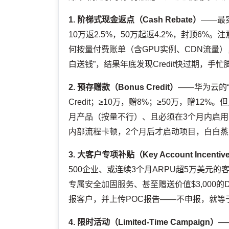
1. 阶梯式现金返点（Cash Rebate）
——最
10万返2.5%，50万起返4.2%，封顶6%。
何按量付费账单（含GPU实例、CDN流量）
白送钱”，结果年底发现Credit快过期，
2. 预存赠款（Bonus Credit）
——华为云的“
Credit；≥10万，赠8%；≥50万，赠12
月产品（按量不行）、且必须在3个月内启用，
内部流程卡顿，2个月后才启动项目，白白蒸
3. 大客户专项补贴（Key Account Incentiv
500企业、或连续3个月ARPU超5万美元
专属安全加固服务、甚至赠送价值$3,000的DevO
报客户，并上传POC报告——不申报，就等
4. 限时活动（Limited-Time Campaign）
—