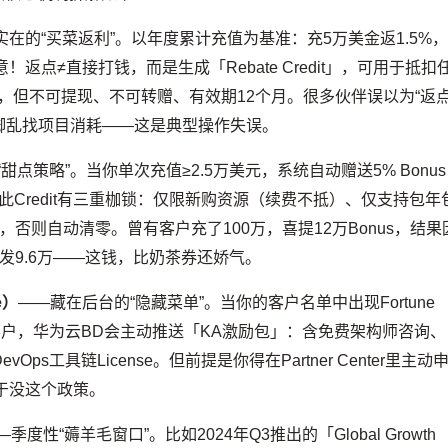
实在的“买菜返利”。以年度累计充值为基准：充5万美金返1.5%
注意！返点≠直接打钱，而是生成「Rebate Credit」，可用于抵扣
，但不可提现、不可转赠、有效期12个月。很多伙伴误以为“返点
手忙脚乱找项目消耗——这是典型操作失误。
甜点策略”。当你单次充值≥2.5万美元，系统自动赠送5% Bonus
%。但此Credit有三重枷锁：仅限新购资源（续费不抵）、仅支持包年
否则自动清零。曾有客户充了100万，喜提12万Bonus，结果
发9.6万——这钱，比奶茶券还娇气。
e）
——藏在后台的“隐藏菜单”。当你的客户名单中出现Fortune
的客户，华为云BD会主动推送「KA激励包」：含免费架构师咨询、
ps工具链License。但前提是你得在Partner Center里主动
于没这个政策。
—季度性“薅羊毛窗口”。比如2024年Q3推出的「Global Growth